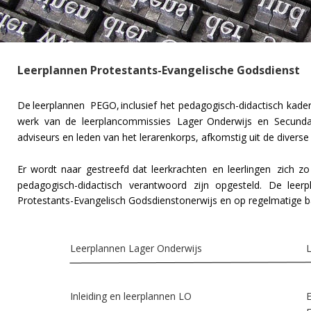
Leerplannen Protestants-Evangelische Godsdienst
De
leerplannen
PEGO,
inclusief
het
pedagogisch-didactisch
kade
werk
van
de
leerplancommissies
Lager
Onderwijs
en
Secunda
adviseurs en leden van het lerarenkorps, afkomstig uit de divers
Er
wordt
naar
gestreefd
dat
leerkrachten
en
leerlingen
zich
zo
pedagogisch-didactisch
verantwoord
zijn
opgesteld.
De
leerp
Protestants-Evangelisch Godsdienstonerwijs en op regelmatige b
Leerplannen Lager Onderwijs 
L
Inleiding en leerplannen LO
E